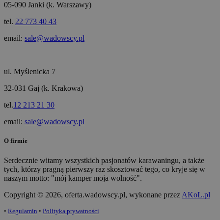
05-090 Janki (k. Warszawy)
tel.
22 773 40 43
email:
sale@wadowscy.pl
ul. Myślenicka 7
32-031 Gaj (k. Krakowa)
tel.
12 213 21 30
email:
sale@wadowscy.pl
O firmie
Serdecznie witamy wszystkich pasjonatów karawaningu, a także
tych, którzy pragną pierwszy raz skosztować tego, co kryje się w
naszym motto: "mój kamper moja wolność".
Copyright © 2026, oferta.wadowscy.pl, wykonane przez
AKoL.pl
•
Regulamin
•
Polityka prywatności