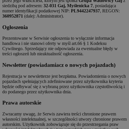
przez jego właściciela, którym jest spółka
Grupa Wadowscy Gaj
z
siedzibą pod adresem:
32-031 Gaj, Myślenicka 7
, posiadająca
numer identyfikacji podatkowej NIP:
PL9442247937
, REGON:
360952871
(dalej: Administrator).
Ogłoszenia
Prezentowane w Serwisie ogłoszenia to wyłącznie informacja
handlowa i nie stanowi oferty w myśl art.66 § 1 Kodeksu
Cywilnego. Sprzedający nie odpowiada za ewentualne błędy w
treści ogłoszeń lub nieaktualność ogłoszenia.
Newsletter (powiadamiacz o nowych pojazdach)
Rejestracja w newsletterze jest bezpłatna. Powiadomienia o nowych
pojazdach spełniających zdefiniowane przez użytkownika kryteria
będzie odbywać się z wybraną przez użytkownika częstotliwością i
do podanego przez użytkownika dnia.
Prawa autorskie
Zwracamy uwagę, że Serwis zawiera treści chronione prawem
własności intelektualnej, w szczególności utwory chronione prawem
autorskim. Użytkownik zobowiązuje się do przestrzegania praw