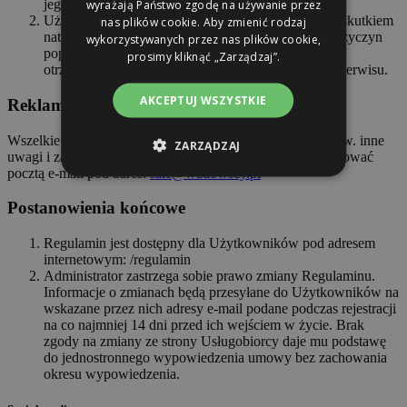
wyrażają Państwo zgodę na używanie przez
jego treści.
Użytkownik ma możliwość rozwiązania umowy ze skutkiem
nas plików cookie. Aby zmienić rodzaj
natychmiastowym, w każdej chwili i bez podania przyczyn
wykorzystywanych przez nas plików cookie,
poprzez usunięcie swojego konta, cofnięcie woli
prosimy kliknąć „Zarządzaj”.
otrzymywania powiadomień lub opuszczenie stron Serwisu.
AKCEPTUJ WSZYSTKIE
Reklamacje
Wszelkie reklamacje odnośnie świadczonych usług, jak i ew. inne
ZARZĄDZAJ
uwagi i zastrzeżenia odnośnie ich świadczenia, należy kierować
pocztą e-mail pod adres:
sale@wadowscy.pl
Postanowienia końcowe
Regulamin jest dostępny dla Użytkowników pod adresem
internetowym: /regulamin
Administrator zastrzega sobie prawo zmiany Regulaminu.
Informacje o zmianach będą przesyłane do Użytkowników na
wskazane przez nich adresy e-mail podane podczas rejestracji
na co najmniej 14 dni przed ich wejściem w życie. Brak
zgody na zmiany ze strony Usługobiorcy daje mu podstawę
do jednostronnego wypowiedzenia umowy bez zachowania
okresu wypowiedzenia.