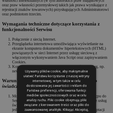
własności intelektualnych (w tym autorskich praw majątkowych
oraz praw własności przemysłowej takich jak prawa wynikające z
rejestracji znaków towarowych) przysługujących Administratorowi
oraz podmiotom trzecim.
Wymagania techniczne dotyczące korzystania z
funkcjonalności Serwisu
Połączenie z siecią Internet.
Przeglądarka internetowa umożliwiająca wyświetlanie na
ekranie komputera dokumentów hipertekstowych (HTML)
powiązanych w sieci Internet przez usługę sieciową z
włączonym wykonywaniem Java Script oraz zapisywaniem
Cookies.
Konto poczty e-mail (wymagane dla niektórych usług, np.
newsletter).
Używamy plików cookie, aby maksymalnie
ułatwić Państwu korzystanie z naszej witryny
Warunki zawierania i rozwiązywania umów o
internetowej, w tym także w celu
dostosowania jej zawartości i reklam do
świadczenie usług drogą elektroniczną
Państwa preferencji, oferowania funkcji
mediów społecznościowych oraz w celu
Moment zawarcia umowy o świadczenie usługi dostępu do
analizy ruchu. Pliki cookie obejmują pliki
Serwisu następuje z chwilą rozpoczęcia korzystania z usług
związane z kierowaniem treści oraz pliki do
świadczonych w ramach Serwisu jako użytkownik i
zaawansowanej analityki. Klikając Akceptuj,
jednoczesnego zapoznania się z Regulaminem i akceptacji