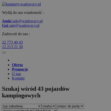
Wyślij do nas wiadomość :
Janki
sale@wadowscy.pl
Gaj
sale@wadowscy.pl
Zadzwoń do nas :
22 773 40 43
12 213 21 30
Oferta
Promocje
O nas
Kontakt
Szukaj wśród 43 pojazdów
kampingowych