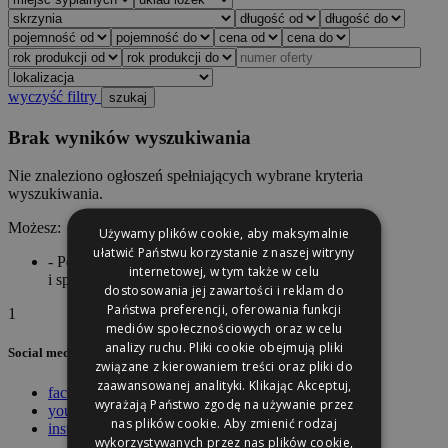
wyczyść filtry
szukaj
Brak wyników wyszukiwania
Nie znaleziono ogłoszeń spełniających wybrane kryteria
wyszukiwania.
Możesz:
Używamy plików cookie, aby maksymalnie
ułatwić Państwu korzystanie z naszej witryny
- Pominąć niektóre wybrane przez Ciebie parametry
internetowej, w tym także w celu
i spróbować ponownie.
Wróć do listy »
dostosowania jej zawartości i reklam do
Państwa preferencji, oferowania funkcji
1
mediów społecznościowych oraz w celu
analizy ruchu. Pliki cookie obejmują pliki
Social media
związane z kierowaniem treści oraz pliki do
zaawansowanej analityki. Klikając Akceptuj,
facebook
wyrażają Państwo zgodę na używanie przez
youtube
nas plików cookie. Aby zmienić rodzaj
instagram
wykorzystywanych przez nas plików cookie,