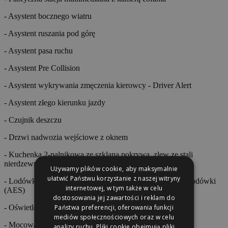
- Asystent bocznego wiatru
- Asystent ruszania pod górę
- Asystent pasa ruchu
- Asystent Pre Collision
- Asystent wykrywania zmęczenia kierowcy - Driver Alert
- Asystent złego kierunku jazdy
- Czujnik deszczu
- Drzwi nadwozia wejściowe z oknem
- Kuchenka 2-palnikowa ze szklaną pokrywą, zlew ze stali
nierdzewnej
Używamy plików cookie, aby maksymalnie
ułatwić Państwu korzystanie z naszej witryny
- Lodówka 160 L z automatycznym wyborem energii dla lodówki
internetowej, w tym także w celu
(AES)
dostosowania jej zawartości i reklam do
Państwa preferencji, oferowania funkcji
- Oświetlenie wewnętrzne w technologii LED
mediów społecznościowych oraz w celu
- Mocowania ISOFIX
analizy ruchu. Pliki cookie obejmują pliki