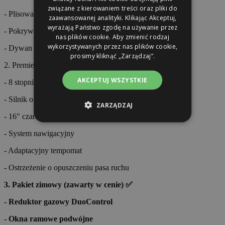
związane z kierowaniem treści oraz pliki do
- Plisowane zasłony w szoferce
zaawansowanej analityki. Klikając Akceptuj,
wyrażają Państwo zgodę na używanie przez
- Pokrywa zlewu kuchennego
nas plików cookie. Aby zmienić rodzaj
wykorzystywanych przez nas plików cookie,
- Dywan do strefy mieszkalnej
prosimy kliknąć „Zarządzaj”.
2. Premiere Edition (zawarte w cenie)
AKCEPTUJ WSZYSTKIE
- 8 stopniowa automatyczna skrzynia biegów
- Silnik o mocy 165KM
ZARZĄDZAJ
- 16" czarne obręcze aluminiowe
- System nawigacyjny
- Adaptacyjny tempomat
- Ostrzeżenie o opuszczeniu pasa ruchu
3. Pakiet zimowy (zawarty w cenie) ✅
- Reduktor gazowy DuoControl
- Okna ramowe podwójne