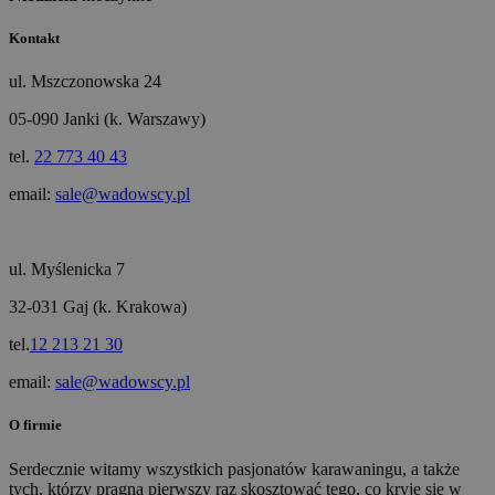
Kontakt
ul. Mszczonowska 24
05-090 Janki (k. Warszawy)
tel.
22 773 40 43
email:
sale@wadowscy.pl
ul. Myślenicka 7
32-031 Gaj (k. Krakowa)
tel.
12 213 21 30
email:
sale@wadowscy.pl
O firmie
Serdecznie witamy wszystkich pasjonatów karawaningu, a także
tych, którzy pragną pierwszy raz skosztować tego, co kryje się w