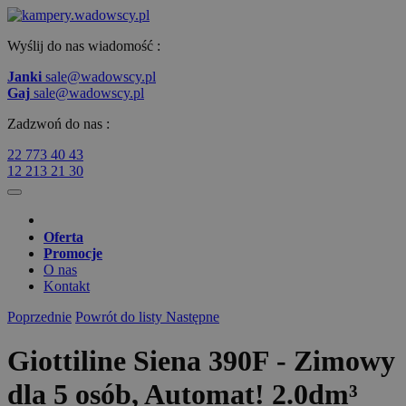
Wyślij do nas wiadomość :
Janki
sale@wadowscy.pl
Gaj
sale@wadowscy.pl
Zadzwoń do nas :
22 773 40 43
12 213 21 30
Oferta
Promocje
O nas
Kontakt
Poprzednie
Powrót do listy
Następne
Giottiline Siena 390F - Zimowy
dla 5 osób, Automat! 2.0dm³