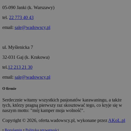
05-090 Janki (k. Warszawy)
tel.
22 773 40 43
email:
sale@wadowscy.pl
ul. Myślenicka 7
32-031 Gaj (k. Krakowa)
tel.
12 213 21 30
email:
sale@wadowscy.pl
O firmie
Serdecznie witamy wszystkich pasjonatów karawaningu, a także
tych, którzy pragną pierwszy raz skosztować tego, co kryje się w
naszym motto: "mój kamper moja wolność".
Copyright © 2026, oferta.wadowscy.pl, wykonane przez
AKoL.pl
•
Regulamin
•
Polityka prywatności