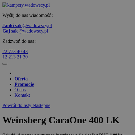
Wyślij do nas wiadomość :
Janki
sale@wadowscy.pl
Gaj
sale@wadowscy.pl
Zadzwoń do nas :
22 773 40 43
12 213 21 30
Oferta
Promocje
O nas
Kontakt
Powrót do listy
Następne
Weinsberg CaraOne 400 LK
Od ręki - 6 metrowa przyczepa kempingowa dla 4 osób z DMC 1100 kg!