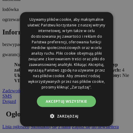
lodówka
Używamy plików cookie, aby maksymalnie
ogrzewanie postojowe
ułatwić Państwu korzystanie z naszej witryny
Informacje dodatkowe
internetowej, w tym także w celu
dostosowania jej zawartości i reklam do
Państwa preferencji, oferowania funkcji
bezwypadkowy
mediów społecznościowych oraz w celu
analizy ruchu. Pliki cookie obejmują pliki
gwarancja
związane z kierowaniem treści oraz pliki do
zaawansowanej analityki. Klikając Akceptuj,
Numer oferty:
AKL63S1J
Rok produkcji:
2025
Typ
zabudowy:
Przyczepa kempingowa
Miejsc sypialnych:
4
wyrażają Państwo zgodę na używanie przez
Układ łóżek:
Pietrowe
Skrzynia biegów:
Uszkodzony:
Nie
nas plików cookie. Aby zmienić rodzaj
VIN:
wykorzystywanych przez nas plików cookie,
prosimy kliknąć „Zarządzaj”.
Zadzwoń
SMS
AKCEPTUJ WSZYSTKIE
Dojazd
Ogłoszenie nieaktualne
ZARZĄDZAJ
Lista ogłoszeń
Skontaktuj się z nami
Zapisz się do newslettera