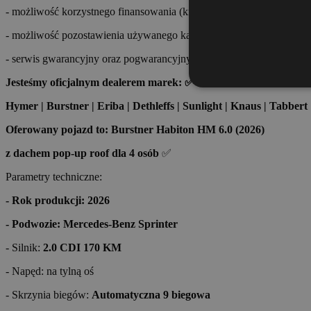
- możliwość korzystnego finansowania (kredyt, leasing) oraz ubezpie
- możliwość pozostawienia używanego kampera w rozliczeniu
- serwis gwarancyjny oraz pogwarancyjny
Jesteśmy oficjalnym dealerem marek: ✅
Hymer | Burstner | Eriba | Dethleffs | Sunlight | Knaus | Tabbert 
Oferowany pojazd to: Burstner Habiton HM 6.0
(2026)
z dachem pop-up roof dla 4 osób
✅
Parametry techniczne:
- Rok produkcji: 2026
- Podwozie: Mercedes-Benz Sprinter
- Silnik:
2.0 CDI 170 KM
- Napęd: na tylną oś
- Skrzynia biegów:
Automatyczna 9 biegowa