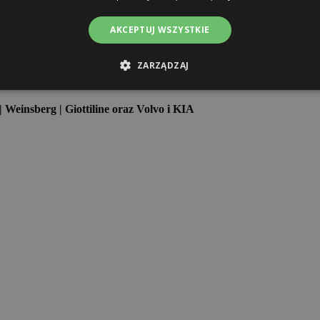
czenia
AKCEPTUJ WSZYSTKIE
ZARZĄDZAJ
| Weinsberg | Giottiline oraz Volvo i KIA