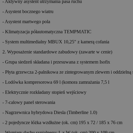
- Aktywny asystent utrzymania pasa ruchu
- Asystent bocznego wiatru
- Asystent martwego pola
- Klimatyzacja półautomatyczna TEMPMATIC
- System multimedialny MBUX 10,25" z kamerą cofania
2. Wyposażenie standardowe zabudowy (zawarte w cenie)
- Grupa siedzeń składana i przesuwana z systemem Isofix
- Płyta grzewcza 2-palnikowa ze zintegrowanym zlewem i oddzielną
- Lodówka kompresorowa 69 l (komora zamrażania 7,5 l
- Elektrycznie rozkładany stopień wejściowy
- 7-calowy panel sterowania
- Nagrzewnica hybrydowa Diesla (Timberline 1.0)
- 2 pojedyncze łóżka wzdłużne (ok. cm) 195 x 72 / 185 x 76 cm
- Wymiary dachu sypialnego: L x W (ok. cm) 200 x 109 cm