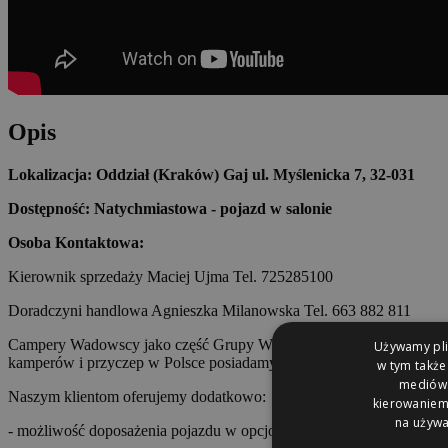
Opis
Lokalizacja: Oddział (Kraków) Gaj ul. Myślenicka 7, 32-031
Dostępność: Natychmiastowa - pojazd w salonie
Osoba Kontaktowa:
Kierownik sprzedaży Maciej Ujma Tel. 725285100
Doradczyni handlowa Agnieszka Milanowska Tel. 663 882 811
Campery Wadowscy jako część Grupy Wadowscy prowadzi sprzedaż s
Używamy plik
kamperów i przyczep w Polsce posiadamy w stałej ofercie kilkadzies
w tym także
mediów s
Naszym klientom oferujemy dodatkowo:
kierowaniem 
na używa
- możliwość doposażenia pojazdu w opcjonalne akcesoria