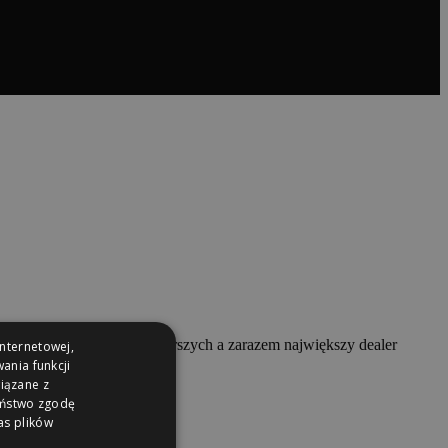
is. Jako jeden z najstarszych a zarazem największy dealer
internetowej,
ania funkcji
wiązane z
Państwo zgodę
as plików