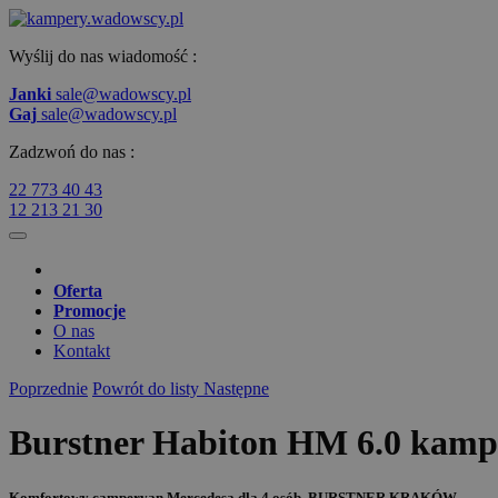
Wyślij do nas wiadomość :
Janki
sale@wadowscy.pl
Gaj
sale@wadowscy.pl
Zadzwoń do nas :
22 773 40 43
12 213 21 30
Oferta
Promocje
O nas
Kontakt
Poprzednie
Powrót do listy
Następne
Burstner Habiton HM 6.0 ka
Komfortowy campervan Mercedesa dla 4 osób, BURSTNER KRAKÓW