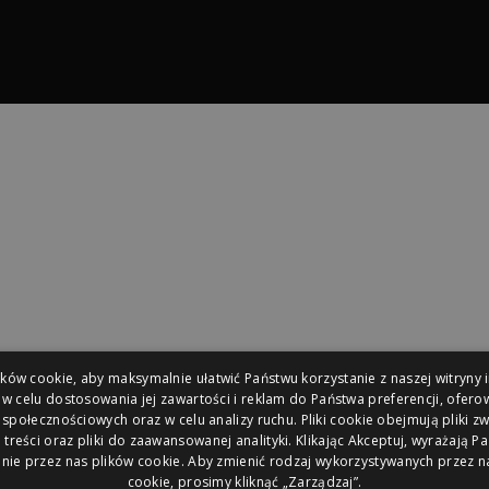
amochodów osobowych, pojazdów kempingowych, akcesoriów oraz serw
ów cookie, aby maksymalnie ułatwić Państwu korzystanie z naszej witryny 
iąt pojazdów dostępnych od ręki.
 w celu dostosowania jej zawartości i reklam do Państwa preferencji, oferow
połecznościowych oraz w celu analizy ruchu. Pliki cookie obejmują pliki z
treści oraz pliki do zaawansowanej analityki. Klikając Akceptuj, wyrażają 
nie przez nas plików cookie. Aby zmienić rodzaj wykorzystywanych przez n
cookie, prosimy kliknąć „Zarządzaj”.