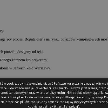
ry
ający proces. Bogata oferta na rynku pojazdów kempingowych może ut
 potrzeb, dostępny od ręki.
rzonego kampera lub przyczepy.
salonie w Jankach koło Warszawy.
ów cookie, aby maksymalnie ułatwić Państwu korzystanie z naszej witryny 
 w celu dostosowania jej zawartości i reklam do Państwa preferencji, oferow
połecznościowych oraz w celu analizy ruchu. Pliki cookie obejmują pliki z
czenia
treści oraz pliki do zaawansowanej analityki. Klikając Akceptuj, wyrażają 
nie przez nas plików cookie. Aby zmienić rodzaj wykorzystywanych przez n
cookie, prosimy kliknąć „Zarządzaj”.