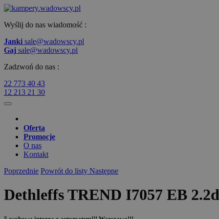
Wyślij do nas wiadomość :
Janki
sale@wadowscy.pl
Gaj
sale@wadowscy.pl
Zadzwoń do nas :
22 773 40 43
12 213 21 30
Oferta
Promocje
O nas
Kontakt
Poprzednie
Powrót do listy
Następne
Dethleffs TREND I7057 EB 2.2
5 osobowa integra z automatem!!! Warszawa!!!