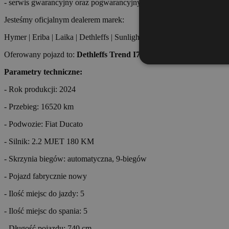
- serwis gwarancyjny oraz pogwarancyjny
Jesteśmy oficjalnym dealerem marek:
Hymer | Eriba | Laika | Dethleffs | Sunlight | Knaus | Weinsberg | Tabb
Oferowany pojazd to:
Dethleffs Trend I7057 EB
Parametry techniczne:
- Rok produkcji: 2024
- Przebieg: 16520 km
- Podwozie: Fiat Ducato
- Silnik: 2.2 MJET 180 KM
- Skrzynia biegów: automatyczna, 9-biegów
- Pojazd fabrycznie nowy
- Ilość miejsc do jazdy: 5
- Ilość miejsc do spania: 5
- Długość pojazdu: 740 cm