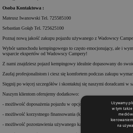
Osoba Kontaktowa :
Mateusz Iwanowski Tel. 725585100
Sebastian Gołąb Tel. 725625100
Poznaj nową jakość zakupu pojazdu używanego z Wadowscy Campe
Wybór samochodu kempingowego to często emocjonujący, ale i wymag
wsparcie ekspertów od Wadowscy Campery!
Z nami znajdziesz pojazd kempingowy idealnie dopasowany do swoich
Zaufaj profesjonalistom i ciesz się komfortem podczas zakupu wyma
Sięgnij po więcej szczegółów i skontaktuj się naszymi doradcami w 
Naszym klientom oferujemy dodatkowo:
Używamy plik
- możliwość doposażenia pojazdu w opcjonalne akcesoria
w tym także
mediów s
- możliwość korzystnego finansowania (kredyt, leasing) oraz ubezpie
kierowaniem 
- możliwość pozostawienia używanego kampera w rozliczeniu
na używa