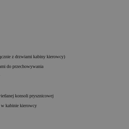
ącznie z drzwiami kabiny kierowcy)
fkami do przechowywania
y
etlanej konsoli prysznicowej
 w kabinie kierowcy