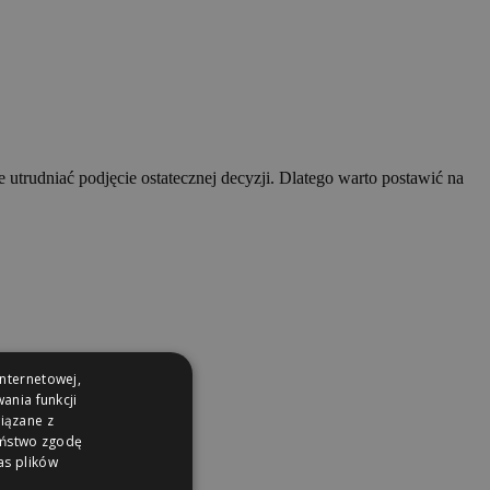
rudniać podjęcie ostatecznej decyzji. Dlatego warto postawić na
internetowej,
ania funkcji
wiązane z
Państwo zgodę
as plików