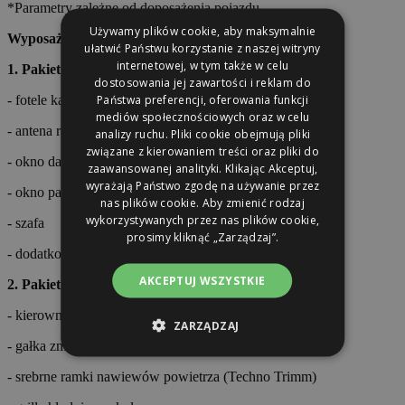
*Parametry zależne od doposażenia pojazdu
Używamy plików cookie, aby maksymalnie
Wyposażenie pojazdu:
ułatwić Państwu korzystanie z naszej witryny
internetowej, w tym także w celu
1. Pakiet Basic
dostosowania jej zawartości i reklam do
Państwa preferencji, oferowania funkcji
- fotele kapitańskie
mediów społecznościowych oraz w celu
- antena radiowa w lusterku bocznym
analizy ruchu. Pliki cookie obejmują pliki
związane z kierowaniem treści oraz pliki do
- okno dachowe 700x500
zaawansowanej analityki. Klikając Akceptuj,
wyrażają Państwo zgodę na używanie przez
- okno panoramiczne nad salonem
nas plików cookie. Aby zmienić rodzaj
wykorzystywanych przez nas plików cookie,
- szafa
prosimy kliknąć „Zarządzaj”.
- dodatkowe gniazda 230V
AKCEPTUJ WSZYSTKIE
2. Pakiet Stylistyczny
- kierownica wykończona skórą
ZARZĄDZAJ
- gałka zmiany biegów wykończona skórą
- srebrne ramki nawiewów powietrza (Techno Trimm)