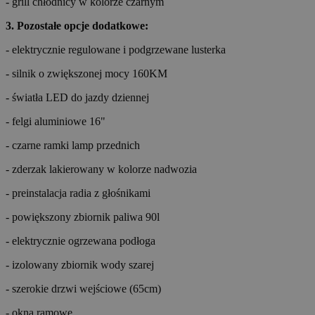
- grill chłodnicy w kolorze czarnym
3. Pozostałe opcje dodatkowe:
- elektrycznie regulowane i podgrzewane lusterka
- silnik o zwiększonej mocy 160KM
- światła LED do jazdy dziennej
- felgi aluminiowe 16"
- czarne ramki lamp przednich
- zderzak lakierowany w kolorze nadwozia
- preinstalacja radia z głośnikami
- powiększony zbiornik paliwa 90l
- elektrycznie ogrzewana podłoga
- izolowany zbiornik wody szarej
- szerokie drzwi wejściowe (65cm)
- okna ramowe