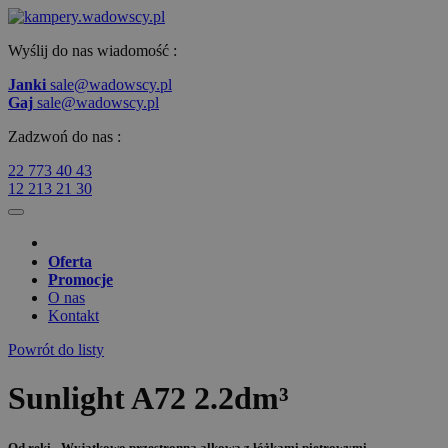
Wyślij do nas wiadomość :
Janki
sale@wadowscy.pl
Gaj
sale@wadowscy.pl
Zadzwoń do nas :
22 773 40 43
12 213 21 30
Oferta
Promocje
O nas
Kontakt
Powrót do listy
Sunlight A72 2.2dm³
Od ręki - Wyjątkowo przestronna alkowa z łóżkami piętrowymi