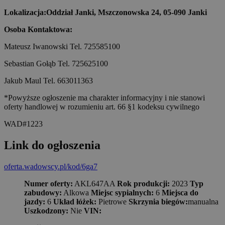
Lokalizacja:
Oddział Janki, Mszczonowska 24, 05-090 Janki
Osoba Kontaktowa:
Mateusz Iwanowski Tel. 725585100
Sebastian Gołąb Tel. 725625100
Jakub Maul Tel. 663011363
*Powyższe ogłoszenie ma charakter informacyjny i nie stanowi
oferty handlowej w rozumieniu art. 66 §1 kodeksu cywilnego
WAD#1223
Link do ogłoszenia
oferta.wadowscy.pl/kod/6ga7
Numer oferty:
AKL647AA
Rok produkcji:
2023
Typ
zabudowy:
Alkowa
Miejsc sypialnych:
6
Miejsca do
jazdy:
6
Układ łóżek:
Pietrowe
Skrzynia biegów:
manualna
Uszkodzony:
Nie
VIN: