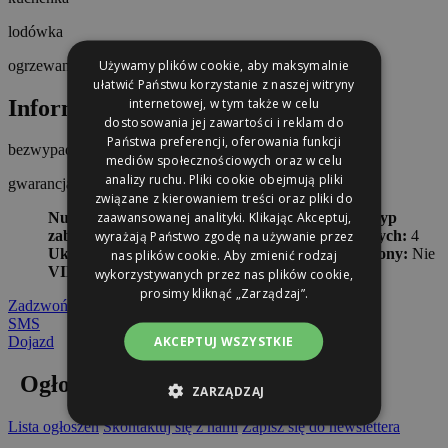
lodówka
Używamy plików cookie, aby maksymalnie
ogrzewanie postojowe
ułatwić Państwu korzystanie z naszej witryny
Informacje dodatkowe
internetowej, w tym także w celu
dostosowania jej zawartości i reklam do
Państwa preferencji, oferowania funkcji
bezwypadkowy
mediów społecznościowych oraz w celu
analizy ruchu. Pliki cookie obejmują pliki
gwarancja
związane z kierowaniem treści oraz pliki do
zaawansowanej analityki. Klikając Akceptuj,
Numer oferty:
AKL63S1J
Rok produkcji:
2025
Typ
zabudowy:
Przyczepa kempingowa
Miejsc sypialnych:
4
wyrażają Państwo zgodę na używanie przez
Układ łóżek:
Pietrowe
Skrzynia biegów:
Uszkodzony:
Nie
nas plików cookie. Aby zmienić rodzaj
VIN:
wykorzystywanych przez nas plików cookie,
prosimy kliknąć „Zarządzaj”.
Zadzwoń
SMS
AKCEPTUJ WSZYSTKIE
Dojazd
Ogłoszenie nieaktualne
ZARZĄDZAJ
Lista ogłoszeń
Skontaktuj się z nami
Zapisz się do newslettera