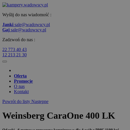
Wyślij do nas wiadomość :
Janki
sale@wadowscy.pl
Gaj
sale@wadowscy.pl
Zadzwoń do nas :
22 773 40 43
12 213 21 30
Oferta
Promocje
O nas
Kontakt
Powrót do listy
Następne
Weinsberg CaraOne 400 LK
Od ręki - 6 metrowa przyczepa kempingowa dla 4 osób z DMC 1100 kg!