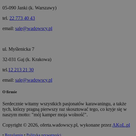
05-090 Janki (k. Warszawy)
tel.
22 773 40 43
email:
sale@wadowscy.pl
ul. Myślenicka 7
32-031 Gaj (k. Krakowa)
tel.
12 213 21 30
email:
sale@wadowscy.pl
O firmie
Serdecznie witamy wszystkich pasjonatów karawaningu, a także
tych, którzy pragną pierwszy raz skosztować tego, co kryje się w
naszym motto: "mój kamper moja wolność".
Copyright © 2026, oferta.wadowscy.pl, wykonane przez
AKoL.pl
•
Regulamin
•
Polityka prywatności